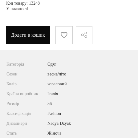
Код товару: 13248
У наявності
Додати в кошик
Категорія
Одяг
Сезон
весна/літо
Колір
кораловий
Країна виробник
Італія
Розмір
36
Класифікація
Fashion
Дизайнери
Nadya Dzyak
Стать
Жіноча