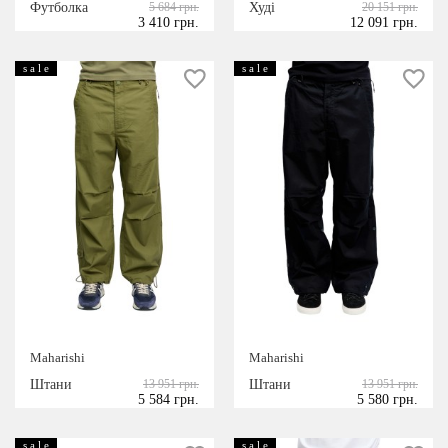
Футболка
5 684 грн.
Худі
20 151 грн.
3 410 грн.
12 091 грн.
s a l e
s a l e
Maharishi
Maharishi
Штани
13 951 грн.
Штани
13 951 грн.
5 584 грн.
5 580 грн.
s a l e
s a l e