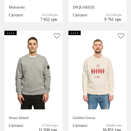
ДИЗАЙНЕРИ
Maharishi
DSQUARED2
Світшот
19 118 грн.
Світшот
22 218 грн.
Dsquared2
7 652 грн.
9 761 грн.
Golden Goose
s a l e
s a l e
Maharishi
Rhude
Stone Island
Stone Island
Golden Goose
Світшот
17 051 грн.
Світшот
18 085 грн.
11 936 грн.
10 851 грн.