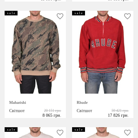
s a l e
s a l e
Maharishi
Rhude
Світшот
20 151 грн.
Світшот
59 421 грн.
8 065 грн.
17 826 грн.
s a l e
s a l e