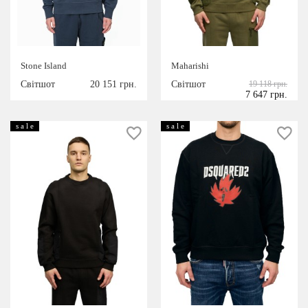
РОЗМІР
Stone Island
Maharishi
S
M
L
Світшот
20 151 грн.
Світшот
19 118 грн.
XL
XXL
7 647 грн.
КОЛІР
s a l e
s a l e
білий
чорний
сірий
темно-синій
хакі
бежевий
Червоний
Комбінований
Кремовий