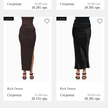
Спідниця
30 485 грн.
Спідниця
30 485 грн.
СЕЗОН
18 291 грн.
18 291 грн.
s a l e
s a l e
весна/літо
осінь/зима
ДИЗАЙНЕРИ
Alexander Wang
Dsquared2
Forte Dei Marmi Couture
Golden Goose
LITKOVSKAYA
Maison Margiela
Off-White
Rick Owens
Rick Owens
paco rabanne
Спідниця
33 586 грн.
Спідниця
30 485 грн.
P.A.R.O.S.H.
20 151 грн.
18 291 грн.
R13