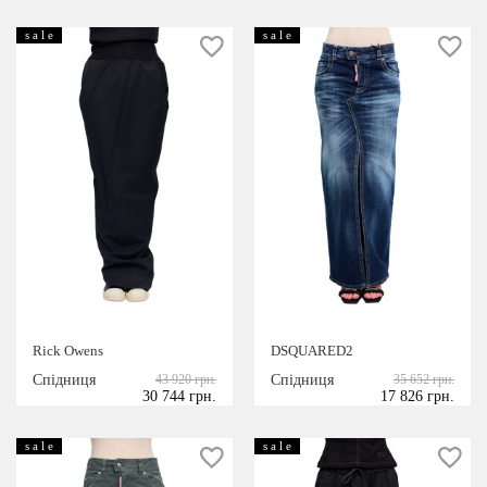
s a l e
s a l e
Rick Owens
DSQUARED2
Спідниця
43 920 грн.
Спідниця
35 652 грн.
30 744 грн.
17 826 грн.
s a l e
s a l e