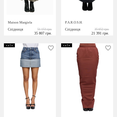
Maison Margiela
P.A.R.O.S.H.
Спідниця
51 153 грн.
Спідниця
35 652 грн.
35 807 грн.
21 391 грн.
s a l e
s a l e