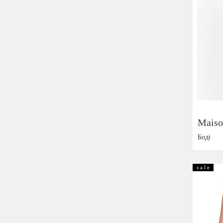
Maiso
Боді
Розмір:
s a l e