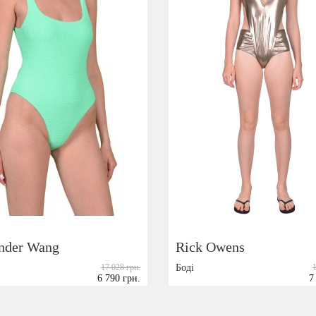
nder Wang
Rick Owens
17 028 грн.
Боді
6 790 грн.
7
Розмір:
S
40
42
44