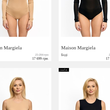
podium_outlet_kiev
n Margiela
Maison Margiela
25 284 грн.
Боді
17 699 грн.
17
Розмір:
38
40
42
44
s a l e