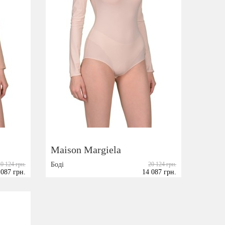
Maison Margiela
20 124 грн.
Боді
20 124 грн.
 087 грн.
14 087 грн.
Розмір:
38
40
42