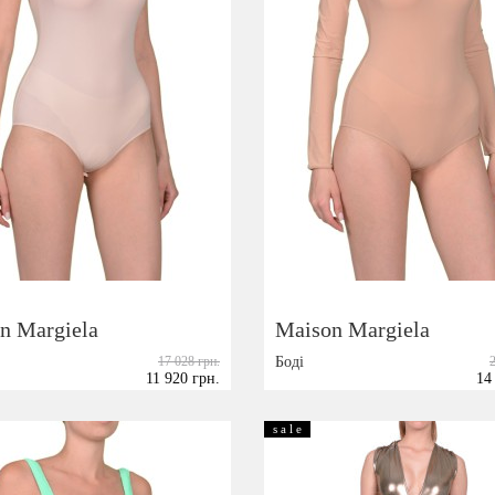
n Margiela
Maison Margiela
17 028 грн.
Боді
11 920 грн.
14
Розмір:
38
40
42
38
s a l e