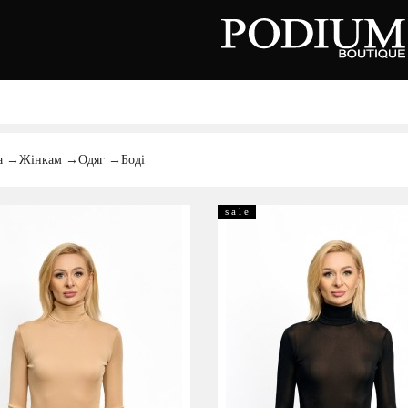
зуття
Аксесуари
Сумки
алетки
а
→
Жінкам
→
Одяг
→
Боді
осоніжки
отильйони
еревики
отфорди
s a l e
еди
росівки
офери
окасини
антолети
або
андалії
оботи
Київська область,
ланці
с. Ходосівка, Обухівське щосе 2
уфлі
+38 096 704 07 07
льопанці
Подивитись на карті