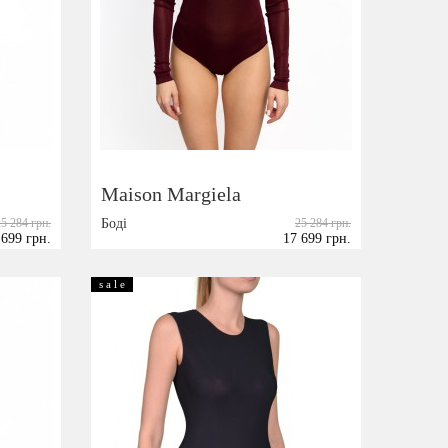
Maison Margiela
25 284 грн.
Боді
25 284 грн.
 699 грн.
17 699 грн.
Розмір:
42
s a l e