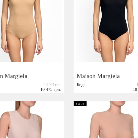
n Margiela
Maison Margiela
14 964 грн.
Боді
10 475 грн.
10
Розмір:
38
40
42
38
42
44
s a l e