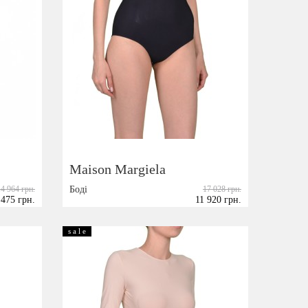
Maison Margiela
14 964 грн.
Боді
17 028 грн.
 475 грн.
11 920 грн.
Розмір:
40
44
s a l e