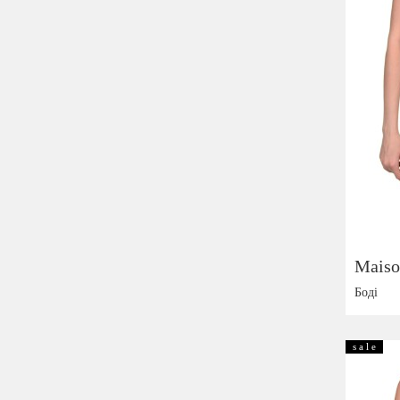
Maiso
Боді
Розмір:
s a l e