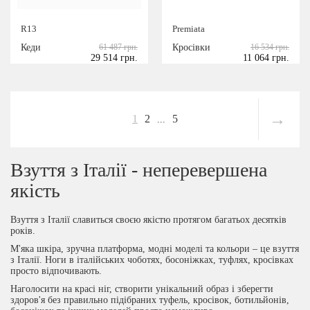
R13
Premiata
Кеди
61 487 грн.
Кросівки
16 534 грн.
29 514 грн.
11 064 грн.
→
1
2
5
...
Взуття з Італії - неперевершена
якість
Взуття з Італії славиться своєю якістю протягом багатьох десятків
років.
М'яка шкіра, зручна платформа, модні моделі та кольори – це взуття
з Італії. Ноги в італійських чоботях, босоніжках, туфлях, кросівках
просто відпочивають.
Наголосити на красі ніг, створити унікальний образ і зберегти
здоров'я без правильно підібраних туфель, кросівок, ботильйонів,