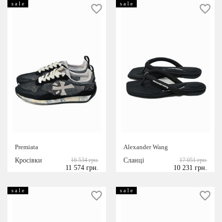
s a l e
s a l e
Premiata
Alexander Wang
Кросівки
16 534 грн.
Сланці
17 051 грн.
11 574 грн.
10 231 грн.
s a l e
s a l e