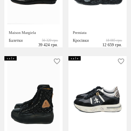
Maison Margiela
Premiata
Балетки
56 320 грн.
Кросівки
18 085 грн.
39 424 грн.
12 659 грн.
s a l e
s a l e