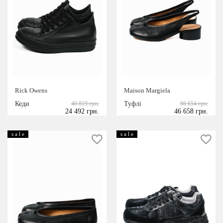
Rick Owens
Maison Margiela
Кеди
40 819 грн.
Туфлі
66 654 грн.
24 492 грн.
46 658 грн.
s a l e
s a l e