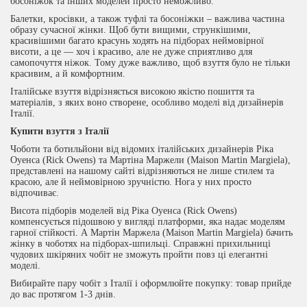
босоніжок та інших моделей просто неможливо.
Балетки, кросівки, а також туфлі та босоніжки – важлива частина
образу сучасної жінки. Щоб бути вищими, стрункішими,
красивішими багато красунь ходять на підборах неймовірної
висоти, а це — хоч і красиво, але не дуже сприятливо для
самопочуття ніжок. Тому дуже важливо, щоб взуття було не тільки
красивим, а й комфортним.
Італійське взуття відрізняється високою якістю пошиття та
матеріалів, з яких воно створене, особливо моделі від дизайнерів
Італії.
Купити взуття з Італії
Чоботи та ботильйони від відомих італійських дизайнерів Ріка
Оуенса (Rick Owens) та Мартіна Маржели (Maison Martin Margiela),
представлені на нашому сайті відрізняються не лише стилем та
красою, але й неймовірною зручністю. Нога у них просто
відпочиває.
Висота підборів моделей від Ріка Оуенса (Rick Owens)
компенсується підошвою у вигляді платформи, яка надає моделям
гарної стійкості. А Мартін Маржела (Maison Martin Margiela) бачить
жінку в чоботях на підборах-шпильці. Справжні прихильниці
чудових шкіряних чобіт не зможуть пройти повз ці елегантні
моделі.
Вибирайте пару чобіт з Італії і оформлюйте покупку: товар прийде
до вас протягом 1-3 днів.