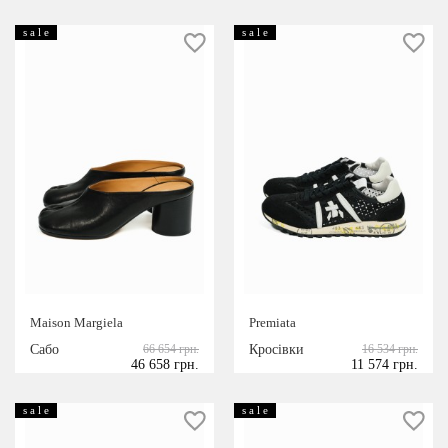
s a l e
s a l e
Maison Margiela
Premiata
Сабо
66 654 грн.
Кросівки
16 534 грн.
46 658 грн.
11 574 грн.
s a l e
s a l e