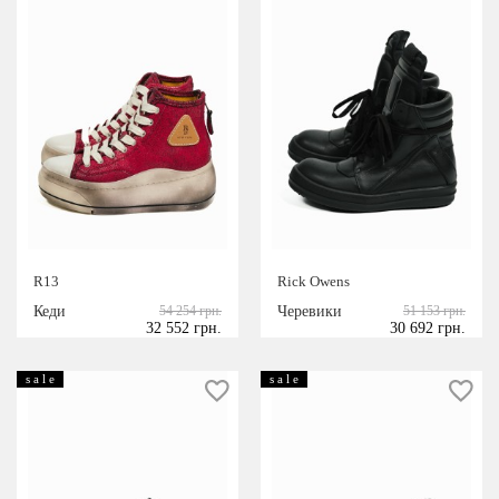
R13
Rick Owens
Кеди
54 254 грн.
Черевики
51 153 грн.
32 552 грн.
30 692 грн.
s a l e
s a l e