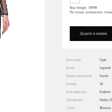
Код товару: 18998
podium_outlet_kiev
На складі залишилась тіль
Додати в кошик
Категорія
Одяг
Колір
чорний
Країна виробник
Італія
Розмір
36
Класифікація
Fashion
Дизайнери
Nadya D
Стать
Жіноча