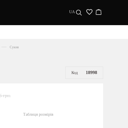
UA
ДИЗАЙНЕРИ
s a l e
Сукня
МУЖЧИНАМ
ЖЕНЩИНАМ
РАСПРОДАЖА
18998
Код
6 грн.
Таблиця розмірів