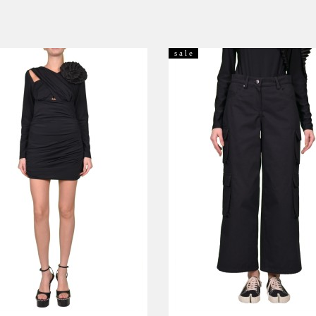
s a l e