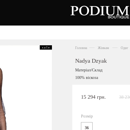
зуття
Аксесуари
Сумки
s a l e
Головна
Жінкам
Одяг
алетки
осоніжки
отильйони
Nadya Dzyak
еревики
отфорди
Матеріал/Склад
еди
росівки
100% віскоза
офери
окасини
антолети
або
15 294 грн.
38 23
андалії
оботи
Київська область,
ланці
с. Ходосівка, Обухівське щосе 2
уфлі
Розмір
+38 096 704 07 07
льопанці
36
Подивитись на карті