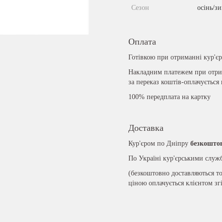
Сезон
осінь/з
Оплата
Готівкою при отриманні кур'є
Накладним платежем при отрим
за переказ коштів-оплачується
100% передплата на картку
Доставка
Кур'єром по Дніпру
безкошто
По Україні кур'єрськими слу
(безкоштовно доставляються то
ціною оплачується клієнтом зг