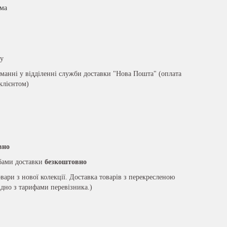
има
ру
анні у відділенні служби доставки "Нова Пошта" (оплата
 клієнтом)
вно
жбами доставки
безкоштовно
вари з нової колекції. Доставка товарів з перекресленою
ідно з тарифами перевізника.)