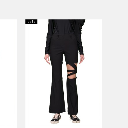
s a l e