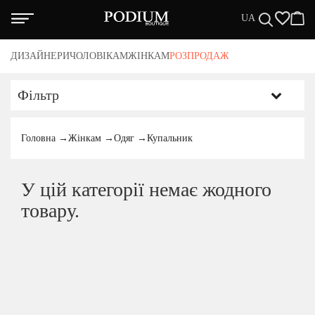
UA
нас
ДИЗАЙНЕРИ
ЧОЛОВІКАМ
ЖІНКАМ
РОЗПРОДАЖ
нтія
акти
та/Доставка
Фільтр
тика повернення
вні положення
КАТЕГОРІЇ
Головна
→
Жінкам
→
Одяг
→
Купальник
ЗАЙНЕРИ
Чоловікам
У цій категорії немає жодного
ЖЧИНАМ
Жінкам
товару.
НЩИНАМ
Розпродаж
СПРОДАЖА