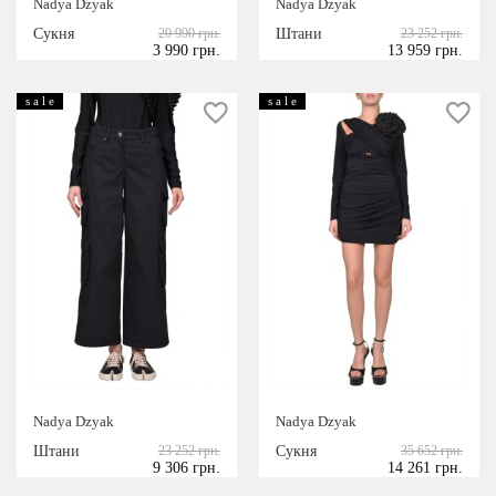
Nadya Dzyak
Nadya Dzyak
36
38
40
Сукня
20 990 грн.
Штани
23 252 грн.
S
3 990 грн.
13 959 грн.
s a l e
s a l e
Nadya Dzyak
Nadya Dzyak
Штани
23 252 грн.
Сукня
35 652 грн.
9 306 грн.
14 261 грн.