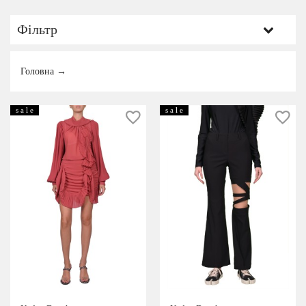
Фільтр
КАТЕГОРІЇ
Головна
→
Чоловікам
s a l e
s a l e
Жінкам
Розпродаж
ЦІНА
РОЗМІР