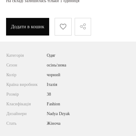
На складі залишилась тільки 1 одиниця
Додати в кошик
Категорія
Одяг
Сезон
осінь/зима
Колір
чорний
Країна виробник
Італія
Розмір
38
Класифікація
Fashion
Дизайнери
Nadya Dzyak
Стать
Жіноча