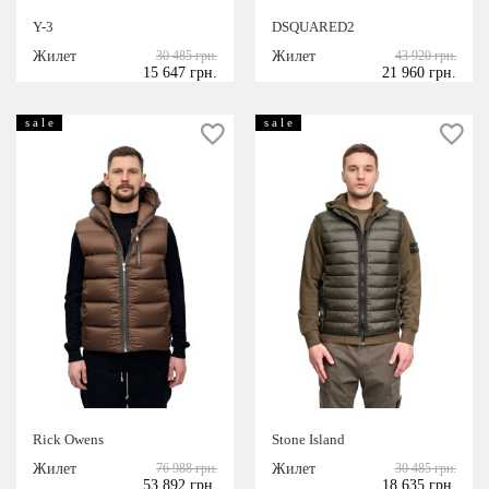
Y-3
DSQUARED2
Жилет
30 485 грн.
Жилет
43 920 грн.
15 647 грн.
21 960 грн.
s a l e
s a l e
Rick Owens
Stone Island
Жилет
76 988 грн.
Жилет
30 485 грн.
53 892 грн.
18 635 грн.