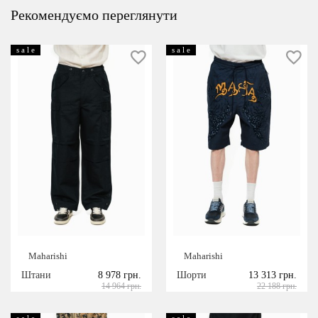
Рекомендуємо переглянути
s a l e
s a l e
Maharishi
Maharishi
Штани
8 978 грн.
Шорти
13 313 грн.
14 964 грн.
22 188 грн.
s a l e
s a l e