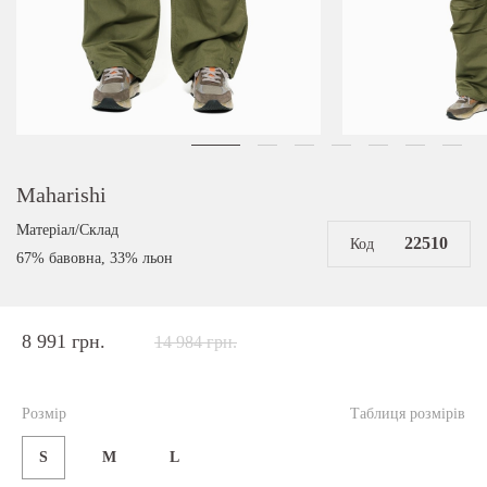
Maharishi
Матеріал/Склад
22510
Код
67% бавовна, 33% льон
8 991 грн.
14 984 грн.
Розмір
Таблиця розмірів
S
M
L