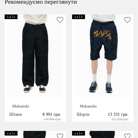
Рекомендуємо переглянути
s a l e
s a l e
Maharishi
Maharishi
Штани
8 991 грн.
Шорти
13 331 грн.
14 984 грн.
22 218 грн.
s a l e
s a l e