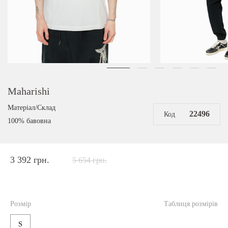
Maharishi
Матеріал/Склад
22496
Код
100% бавовна
3 392 грн.
5 654 грн.
Розмір
Таблиця розмірів
S