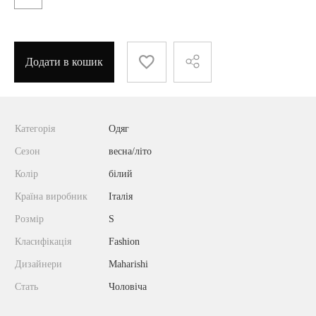
Додати в кошик
Категорія
Одяг
Сезон
весна/літо
Колір
білий
Країна виробник
Італія
Розмір
S
Класифікація
Fashion
Дизайнери
Maharishi
Стать
Чоловіча