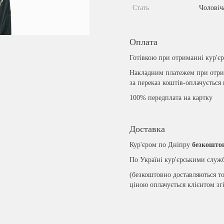
Стать
Чоловіч
Оплата
Готівкою при отриманні кур'є
Накладним платежем при отрим
за переказ коштів-оплачується
100% передплата на картку
Доставка
Кур'єром по Дніпру
безкошто
По Україні кур'єрськими слу
(безкоштовно доставляються то
ціною оплачується клієнтом зг