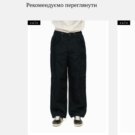
Рекомендуємо переглянути
s a l e
s a l e