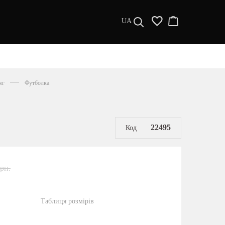
UA
ДИЗАЙНЕРИ
s a l e
яг
Футболка
МУЖЧИНАМ
ЖЕНЩИНАМ
РАСПРОДАЖА
22495
Код
грн.
Таблиця розмірів