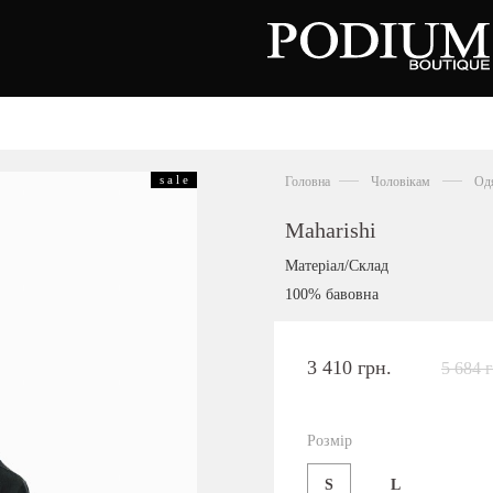
зуття
Аксесуари
Сумки
s a l e
Головна
Чоловікам
Од
алетки
осоніжки
отильйони
Maharishi
еревики
отфорди
Матеріал/Склад
еди
росівки
100% бавовна
офери
окасини
антолети
або
3 410 грн.
5 684 
андалії
оботи
Київська область,
ланці
с. Ходосівка, Обухівське щосе 2
уфлі
Розмір
+38 096 704 07 07
льопанці
S
L
Подивитись на карті