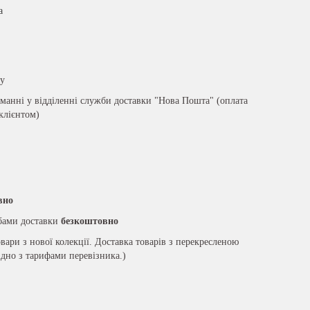
а
ру
анні у відділенні служби доставки "Нова Пошта" (оплата
 клієнтом)
вно
жбами доставки
безкоштовно
вари з нової колекції. Доставка товарів з перекресленою
ідно з тарифами перевізника.)