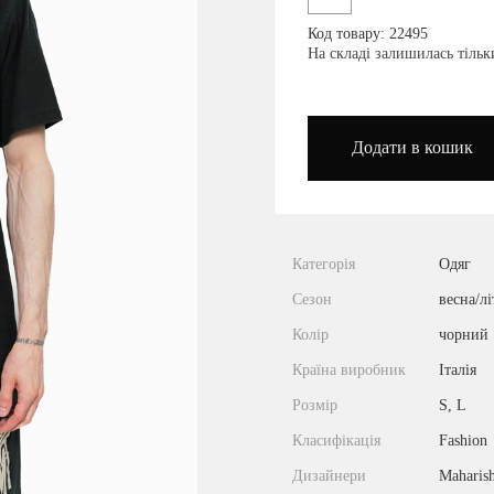
Код товару: 22495
podium_outlet_kiev
На складі залишилась тіль
Додати в кошик
Категорія
Одяг
Сезон
весна/лі
Колір
чорний
Країна виробник
Італія
Розмір
S, L
Класифікація
Fashion
Дизайнери
Maharish