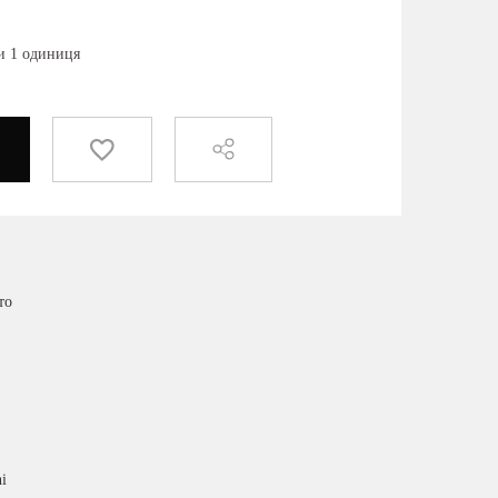
ки 1 одиниця
то
i