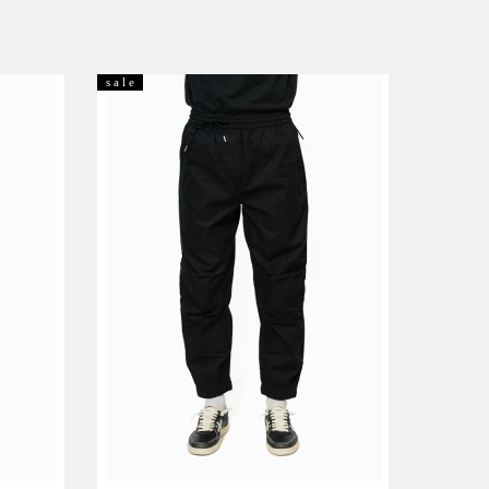
s a l e