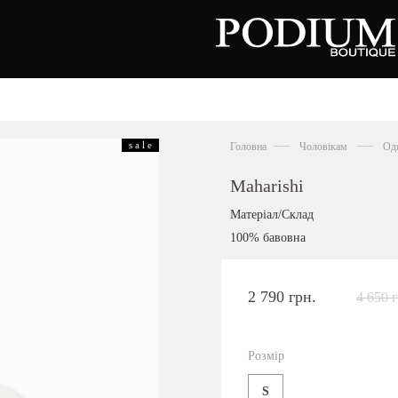
зуття
Аксесуари
Сумки
s a l e
Головна
Чоловікам
Од
алетки
осоніжки
отильйони
Maharishi
еревики
отфорди
Матеріал/Склад
еди
росівки
100% бавовна
офери
окасини
антолети
або
2 790 грн.
4 650 
андалії
оботи
Київська область,
ланці
с. Ходосівка, Обухівське щосе 2
уфлі
Розмір
+38 096 704 07 07
льопанці
S
Подивитись на карті