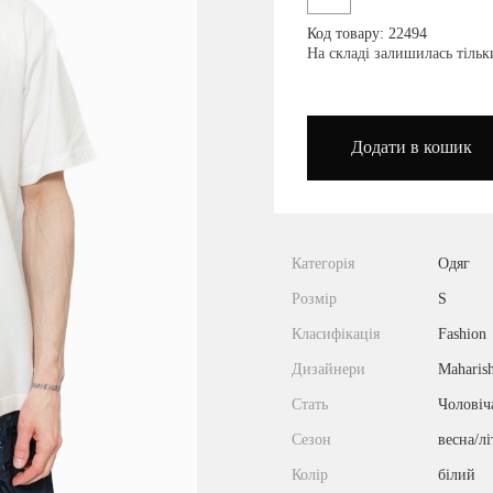
Код товару: 22494
podium_outlet_kiev
На складі залишилась тіль
Додати в кошик
Категорія
Одяг
Розмір
S
Класифікація
Fashion
Дизайнери
Maharish
Стать
Чоловіч
Сезон
весна/лі
Колір
білий