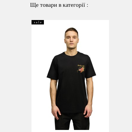
Ще товари в категорії :
s a l e