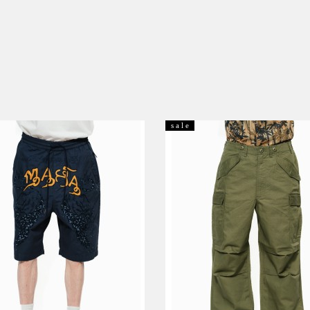
s a l e