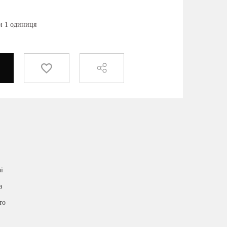
ки 1 одиниця
i
а
то