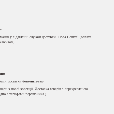
ру
анні у відділенні служби доставки "Нова Пошта" (оплата
 клієнтом)
вно
жбами доставки
безкоштовно
вари з нової колекції. Доставка товарів з перекресленою
ідно з тарифами перевізника.)