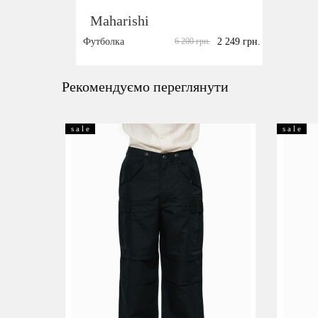
Maharishi
Футболка
6 200 грн.
2 249 грн.
Розмір:
S
Рекомендуємо переглянути
s a l e
s a l e