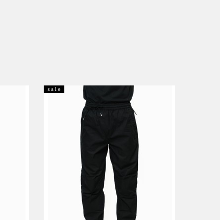
s a l e