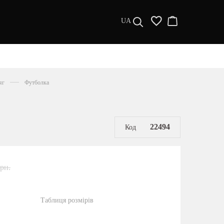
UA
ДИЗАЙНЕРИ
s a l e
яг
Футболка
МУЖЧИНАМ
ЖЕНЩИНАМ
РАСПРОДАЖА
22494
Код
грн.
Таблиця розмірів