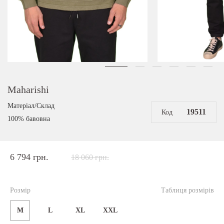
Maharishi
Матеріал/Склад
19511
Код
100% бавовна
6 794 грн.
18 060 грн.
Розмір
Таблиця розмірів
M
L
XL
XXL