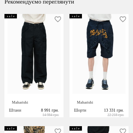
Рекомендуємо переглянути
s a l e
s a l e
Maharishi
Maharishi
Штани
8 991 грн.
Шорти
13 331 грн.
14 984 грн.
22 218 грн.
s a l e
s a l e