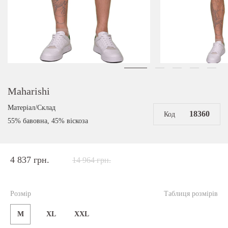
Maharishi
Матеріал/Склад
18360
Код
55% бавовна, 45% віскоза
4 837 грн.
14 964 грн.
Розмір
Таблиця розмірів
M
XL
XXL