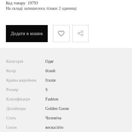
Код товару: 19793
На складі залишилось тільки 2 одиниці
Додати в кошик
Категорія
Одяг
Колір
білий
Країна виробник
Італія
Розмір
S
Класифікація
Fashion
Дизайнери
Golden Goose
Стать
Чоловіча
Сезон
весна/літо