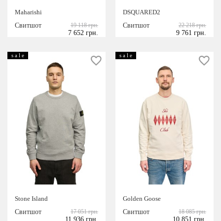
ДИЗАЙНЕРЫ
Maharishi
DSQUARED2
Свитшот
19 118 грн.
Свитшот
22 218 грн.
Dsquared2
7 652 грн.
9 761 грн.
Golden Goose
s a l e
s a l e
Maharishi
Rhude
Stone Island
Stone Island
Golden Goose
Свитшот
17 051 грн.
Свитшот
18 085 грн.
11 936 грн.
10 851 грн.