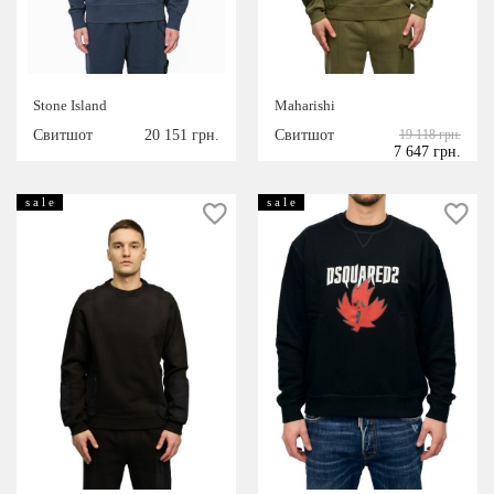
РАЗМЕР
Stone Island
Maharishi
S
M
L
Свитшот
20 151 грн.
Свитшот
19 118 грн.
XL
XXL
7 647 грн.
ЦВЕТ
s a l e
s a l e
белый
черный
серый
темно-синий
хаки
бежевый
Красный
Комбинированый
Кремовый