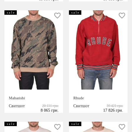
s a l e
s a l e
Maharishi
Rhude
Свитшот
20 151 грн.
Свитшот
59 421 грн.
8 065 грн.
17 826 грн.
s a l e
s a l e