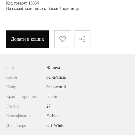
Код товару: 15064
На складі залишилась тільки 1 одиниця
Додати в кошик
Стать
Жіноча
Сезон
осінь/зима
Колір
блакитний
Країна виробник
Італія
Розмір
27
Класифікація
Fashion
Дизайнери
Off-White