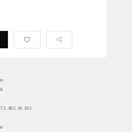
то
ий
37,5, 38,5, 39, 39,5
te