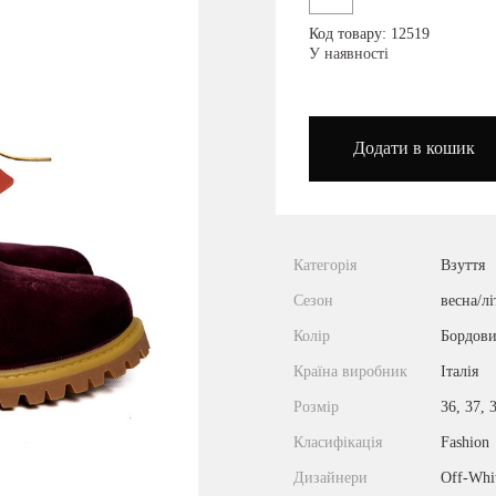
Код товару: 12519
podium_outlet_kiev
У наявності
Додати в кошик
Категорія
Взуття
Сезон
весна/лі
Колір
Бордов
Країна виробник
Італія
Розмір
36, 37, 
Класифікація
Fashion
Дизайнери
Off-Whi