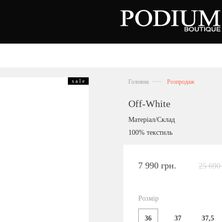
зуття
Аксесуари
Сумки
s a l e
Головна
Розпродаж
алетки
осоніжки
отильйони
Off-White
еревики
отфорди
Матеріал/Склад
еди
росівки
100% текстиль
офери
окасини
антолети
або
7 990 грн.
25 690
андалії
оботи
Київська область,
ланці
с. Ходосівка, Обухівське щосе 2
уфлі
Розмір
+38 096 704 07 07
льопанці
36
37
37,5
Подивитись на карті