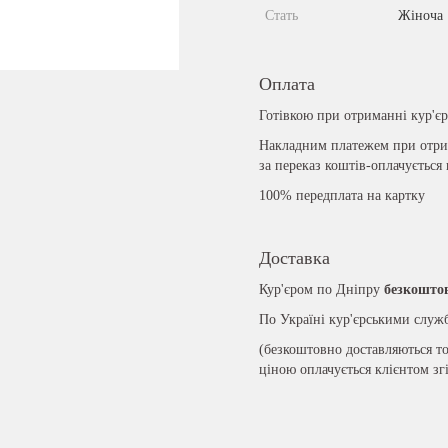
Стать
Жіноча
Оплата
Готівкою при отриманні кур'є
Накладним платежем при отрим
за переказ коштів-оплачується
100% передплата на картку
Доставка
Кур'єром по Дніпру
безкошто
По Україні кур'єрськими слу
(безкоштовно доставляються то
ціною оплачується клієнтом зг