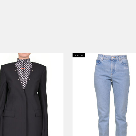
s a l e