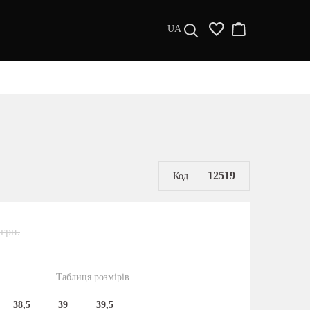
UA
ДИЗАЙНЕРИ
s a l e
МУЖЧИНАМ
ЖЕНЩИНАМ
РАСПРОДАЖА
12519
Код
 грн.
Таблиця розмірів
38,5
39
39,5