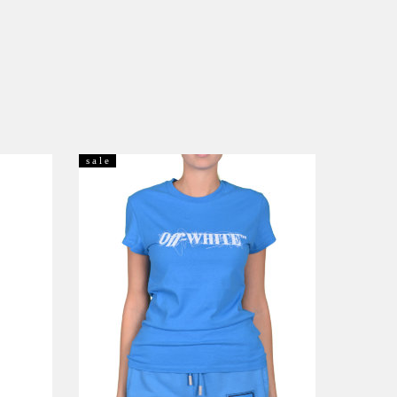
s a l e