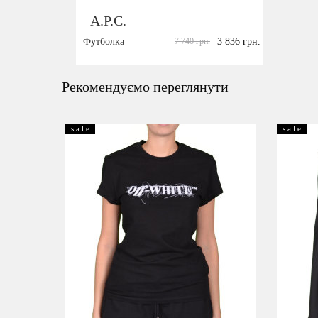
A.P.C.
Футболка
7 740 грн.
3 836 грн.
Розмір:
M
Рекомендуємо переглянути
s a l e
s a l e