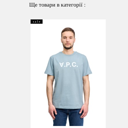
Ще товари в категорії :
s a l e