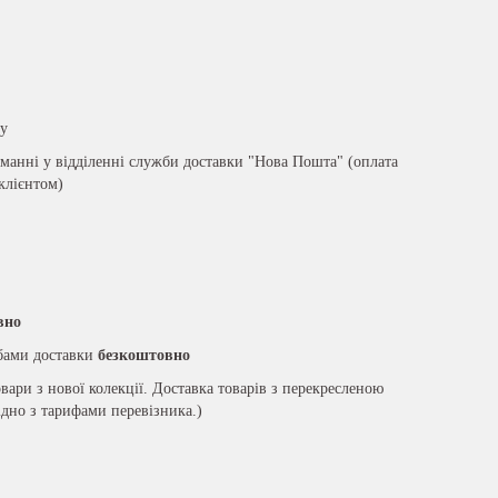
ру
анні у відділенні служби доставки "Нова Пошта" (оплата
 клієнтом)
вно
жбами доставки
безкоштовно
вари з нової колекції. Доставка товарів з перекресленою
ідно з тарифами перевізника.)