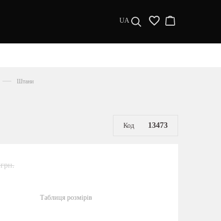
UA
ДИЗАЙНЕРИ
s a l e
Штани
МУЖЧИНАМ
ЖЕНЩИНАМ
РАСПРОДАЖА
13473
Код
 грн.
Таблиця розмірів