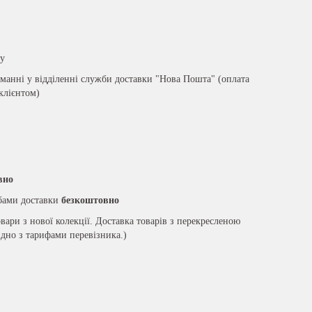
ру
анні у відділенні служби доставки "Нова Пошта" (оплата
 клієнтом)
вно
жбами доставки
безкоштовно
вари з нової колекції. Доставка товарів з перекресленою
ідно з тарифами перевізника.)