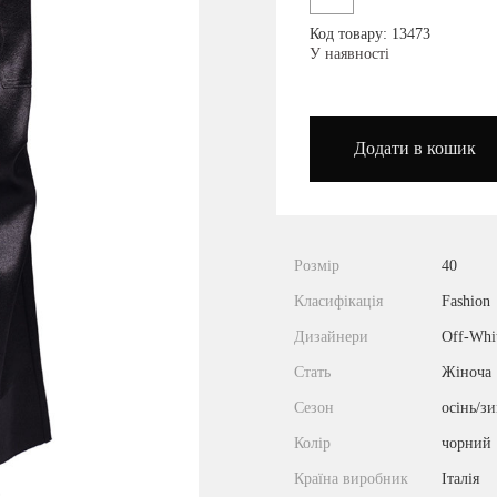
Код товару: 13473
podium_outlet_kiev
У наявності
Додати в кошик
Розмір
40
Класифікація
Fashion
Дизайнери
Off-Whi
Стать
Жіноча
Сезон
осінь/з
Колір
чорний
Країна виробник
Італія