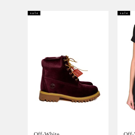
s a l e
s a l e
Off-White
Off-