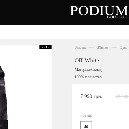
зуття
Аксесуари
Сумки
s a l e
Головна
Жінкам
Одяг
алетки
осоніжки
отильйони
Off-White
еревики
отфорди
Матеріал/Склад
еди
росівки
100% поліестер
офери
окасини
антолети
або
7 990 грн.
22 490
андалії
оботи
Київська область,
ланці
с. Ходосівка, Обухівське щосе 2
уфлі
Розмір
+38 096 704 07 07
льопанці
40
Подивитись на карті