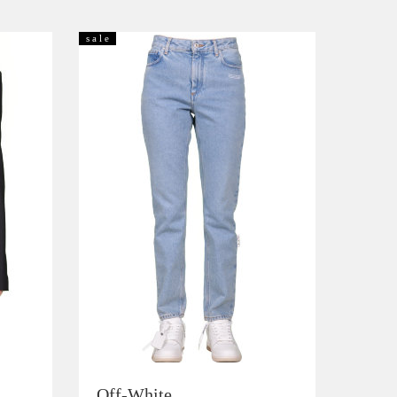
s a l e
Off-White