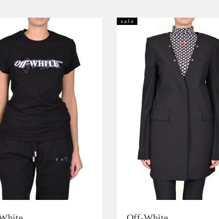
s a l e
White
Off-White