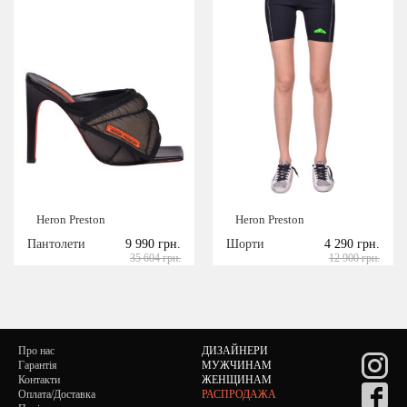
Heron Preston
Heron Preston
Пантолети
9 990 грн.
Шорти
4 290 грн.
35 604 грн.
12 900 грн.
Про нас
ДИЗАЙНЕРИ
Гарантія
МУЖЧИНАМ
Контакти
ЖЕНЩИНАМ
Оплата/Доставка
РАСПРОДАЖА