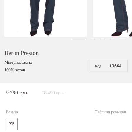
Heron Preston
Матеріал/Склад
13664
Код
100% котон
9 290 грн.
18 490 грн.
Розмір
Таблиця розмірів
XS