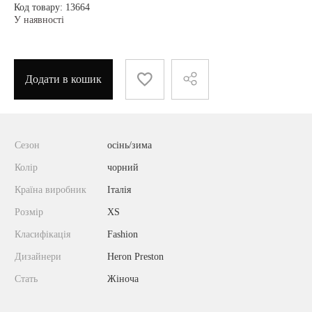
Код товару: 13664
У наявності
Додати в кошик
Сезон
осінь/зима
Колір
чорний
Країна виробник
Італія
Розмір
XS
Класифікація
Fashion
Дизайнери
Heron Preston
Стать
Жіноча