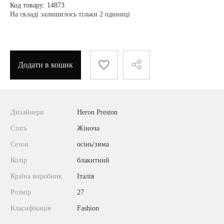
Код товару: 14873
На складі залишилось тільки 2 одиниці
Додати в кошик
Дизайнери
Heron Preston
Стать
Жіноча
Сезон
осінь/зима
Колір
блакитний
Країна виробник
Італія
Розмір
27
Класифікація
Fashion