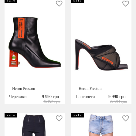
s a l e
s a l e
Heron Preston
Heron Preston
Черевики
9 990 грн.
Пантолети
9 990 грн.
45 924 грн.
35 604 грн.
s a l e
s a l e