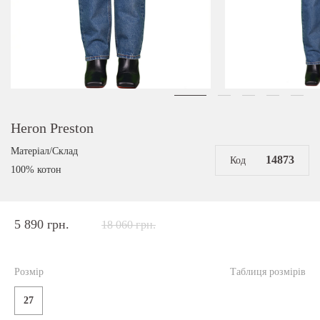
Heron Preston
Матеріал/Склад
14873
Код
100% котон
5 890 грн.
18 060 грн.
Розмір
Таблиця розмірів
27