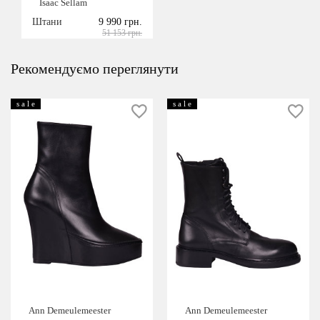
Isaac Sellam
Штани
9 990 грн.
51 153 грн.
Рекомендуємо переглянути
s a l e
s a l e
Ann Demeulemeester
Ann Demeulemeester