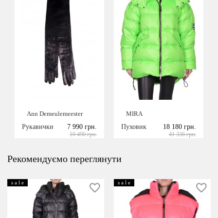
Ann Demeulemeester
MIRA
Рукавички
7 990 грн.
Пуховик
18 180 грн.
10 490 грн.
41 336 грн.
Рекомендуємо переглянути
s a l e
s a l e