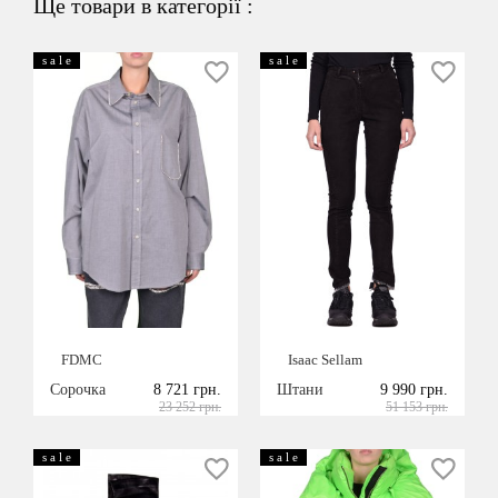
Ще товари в категорії :
s a l e
s a l e
FDMC
Isaac Sellam
Сорочка
8 721 грн.
Штани
9 990 грн.
23 252 грн.
51 153 грн.
s a l e
s a l e