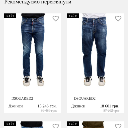
Рекомендуємо переглянути
s a l e
s a l e
DSQUARED2
DSQUARED2
Джинси
15 243 грн.
Джинси
18 601 грн.
30 485 грн.
37 202 грн.
s a l e
s a l e