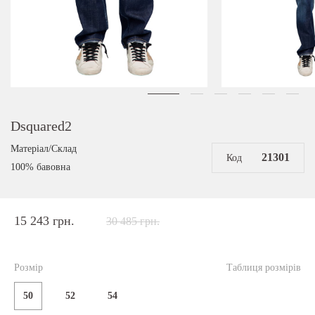
Dsquared2
Матеріал/Склад
21301
Код
100% бавовна
15 243 грн.
30 485 грн.
Розмір
Таблиця розмірів
50
52
54