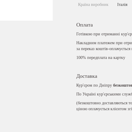
Країна виробник
Італія
Оплата
Готівкою при отриманні кур'є
Накладним платежем при отрим
за переказ коштів-оплачується
100% передплата на картку
Доставка
Кур'єром по Дніпру
безкошто
По Україні кур'єрськими слу
(безкоштовно доставляються то
ціною оплачується клієнтом зг