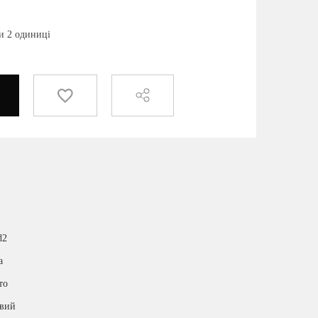
и 2 одиниці
d2
а
то
евий