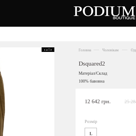
зуття
Аксесуари
Сумки
s a l e
Головна
Чоловікам
Од
алетки
осоніжки
отильйони
Dsquared2
еревики
отфорди
Матеріал/Склад
еди
росівки
100% бавовна
офери
окасини
антолети
або
12 642 грн.
25 28
андалії
оботи
Київська область,
ланці
с. Ходосівка, Обухівське щосе 2
уфлі
Розмір
+38 096 704 07 07
льопанці
L
Подивитись на карті