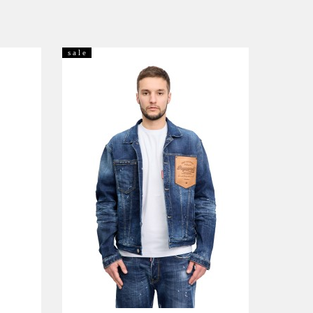
s a l e