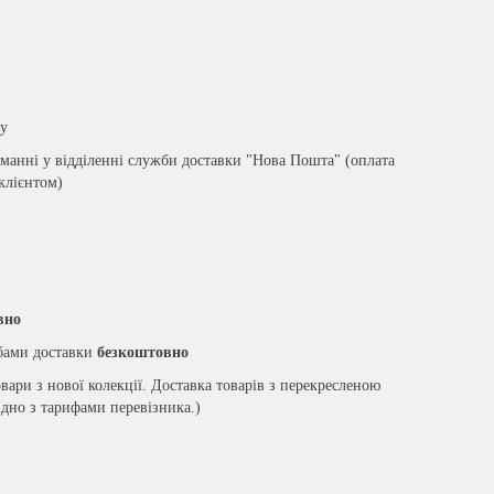
ру
анні у відділенні служби доставки "Нова Пошта" (оплата
 клієнтом)
вно
жбами доставки
безкоштовно
вари з нової колекції. Доставка товарів з перекресленою
ідно з тарифами перевізника.)