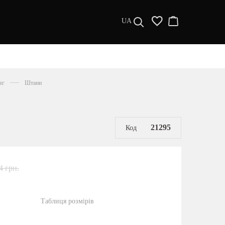
UA
ДИЗАЙНЕРИ
s a l e
яг
Штани
МУЖЧИНАМ
ЖЕНЩИНАМ
РАСПРОДАЖА
21295
Код
4 грн.
Таблиця розмірів