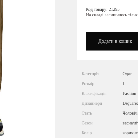
Код товару: 21295
podium_outlet_kiev
На складі залишилось тільк
Додати в кошик
Категорія
Одяг
Розмір
L
Класифікація
Fashion
Дизайнери
Dsquare
Стать
Чоловіч
Сезон
весна/лі
Колір
коричн