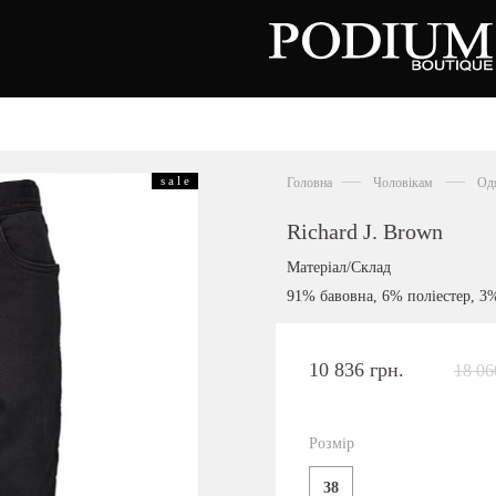
зуття
Аксесуари
Сумки
s a l e
Головна
Чоловікам
Од
алетки
осоніжки
отильйони
Richard J. Brown
еревики
отфорди
Матеріал/Склад
еди
росівки
91% бавовна, 6% поліестер, 3
офери
окасини
антолети
або
10 836 грн.
18 06
андалії
оботи
Київська область,
ланці
с. Ходосівка, Обухівське щосе 2
уфлі
Розмір
+38 096 704 07 07
льопанці
38
Подивитись на карті