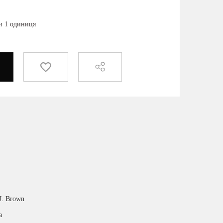
ки 1 одиниця
J. Brown
а