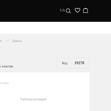
UA
ДИЗАЙНЕРИ
s a l e
яг
Джинси
МУЖЧИНАМ
ЖЕНЩИНАМ
РАСПРОДАЖА
19278
Код
% еластан
0 грн.
Таблиця розмірів