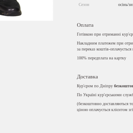
Сезон
осінь/з
Оплата
Готівкою при отриманні кур'є
Накладним платежем при отрим
за переказ коштів-оплачується
100% передплата на картку
Доставка
Кур'єром по Дніпру
безкошто
По Україні кур'єрськими слу
(безкоштовно доставляються то
ціною оплачується клієнтом зг