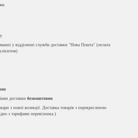
има
ру
анні у відділенні служби доставки "Нова Пошта" (оплата
 клієнтом)
вно
жбами доставки
безкоштовно
вари з нової колекції. Доставка товарів з перекресленою
ідно з тарифами перевізника.)