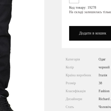
Код товару: 19278
podium_outlet_kiev
На складі залишилась тіль
Додати в кошик
Категорія
Одяг
Колір
чорний
Країна виробник
Італія
Розмір
38
Класифікація
Fashion
Дизайнери
Richard 
Стать
Чоловіч