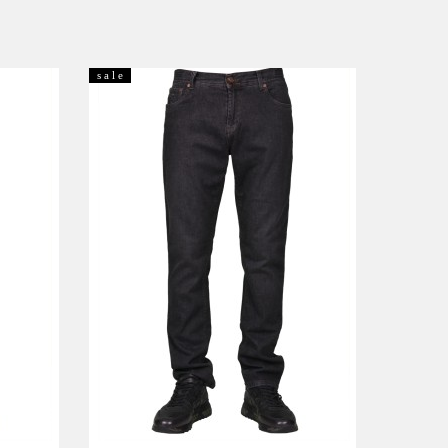
s a l e