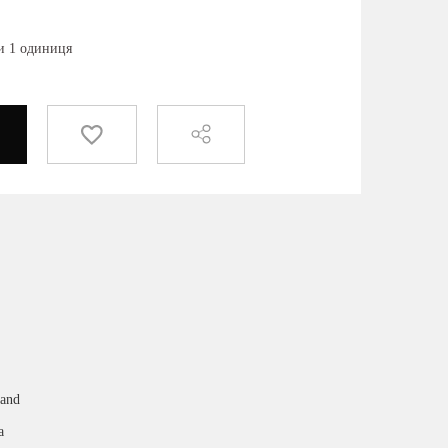
ки 1 одиниця
land
а