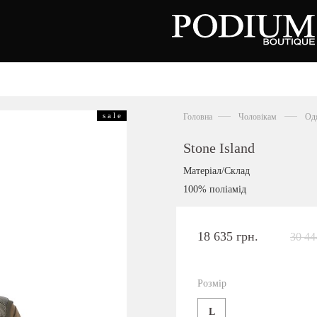
зуття
Аксесуари
Сумки
s a l e
Головна
Чоловікам
Од
алетки
осоніжки
отильйони
Stone Island
еревики
отфорди
Матеріал/Склад
еди
росівки
100% поліамід
офери
окасини
антолети
або
18 635 грн.
30 44
андалії
оботи
Київська область,
ланці
с. Ходосівка, Обухівське щосе 2
уфлі
Розмір
+38 096 704 07 07
льопанці
L
Подивитись на карті