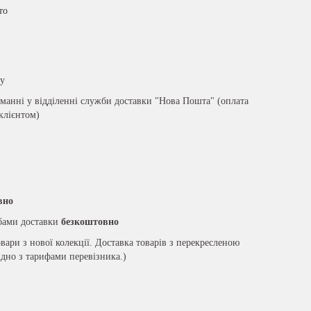
то
ру
анні у відділенні служби доставки "Нова Пошта" (оплата
 клієнтом)
вно
жбами доставки
безкоштовно
вари з нової колекції. Доставка товарів з перекресленою
ідно з тарифами перевізника.)