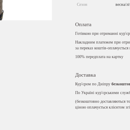
Сезон
весна/лі
Оплата
Готівкою при отриманні кур'є
Накладним платежем при отрим
за переказ коштів-оплачується
100% передплата на картку
Доставка
Кур'єром по Дніпру
безкошто
По Україні кур'єрськими слу
(безкоштовно доставляються то
ціною оплачується клієнтом зг