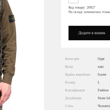
Код товару: 20927
podium_outlet_kiev
На складі залишилась тіль
Додати в кошик
Категорія
Одяг
Колір
хакі
Країна виробник
Італія
Розмір
L
Класифікація
Fashion
Дизайнери
Stone Is
Стать
Чоловіч