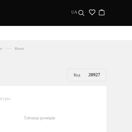
UA
ДИЗАЙНЕРИ
s a l e
яг
Жилет
МУЖЧИНАМ
ЖЕНЩИНАМ
РАСПРОДАЖА
20927
Код
4 грн.
Таблиця розмірів