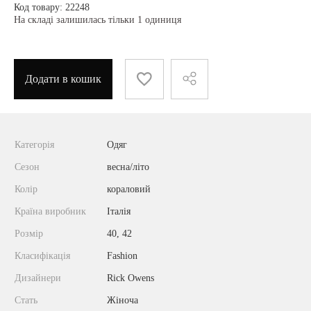
Код товару: 22248
На складі залишилась тільки 1 одиниця
Додати в кошик
Категорія
Одяг
Сезон
весна/літо
Колір
кораловий
Країна виробник
Італія
Розмір
40, 42
Класифікація
Fashion
Дизайнери
Rick Owens
Стать
Жіноча