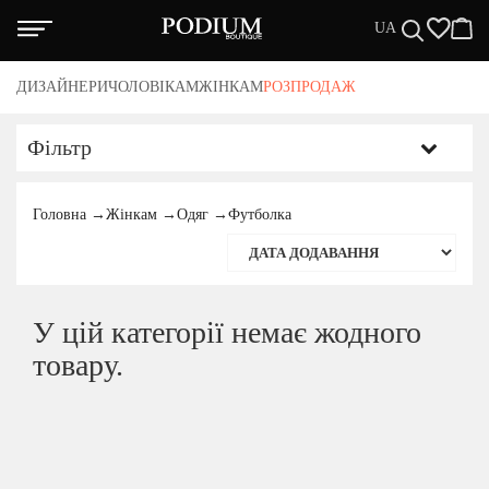
UA
нас
ДИЗАЙНЕРИ
ЧОЛОВІКАМ
ЖІНКАМ
РОЗПРОДАЖ
нтія
акти
та/Доставка
Фільтр
тика повернення
вні положення
КАТЕГОРІЇ
Головна
→
Жінкам
→
Одяг
→
Футболка
ЗАЙНЕРИ
Чоловікам
ЖЧИНАМ
Жінкам
У цій категорії немає жодного
НЩИНАМ
Розпродаж
товару.
СПРОДАЖА