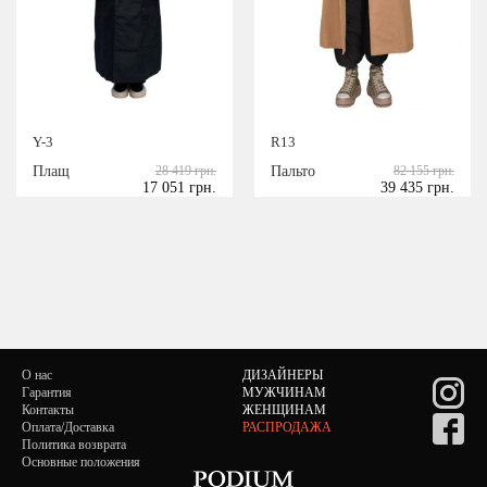
Y-3
R13
Плащ
28 419 грн.
Пальто
82 155 грн.
17 051 грн.
39 435 грн.
О нас
ДИЗАЙНЕРЫ
Гарантия
МУЖЧИНАМ
Контакты
ЖЕНЩИНАМ
Оплата/Доставка
РАСПРОДАЖА
Политика возврата
Основные положения