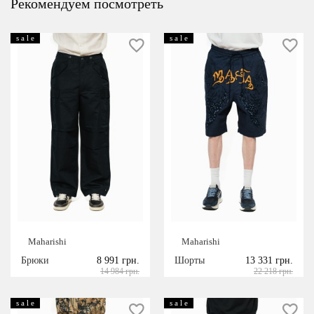
Рекомендуем посмотреть
s a l e
s a l e
Maharishi
Maharishi
Брюки
8 991 грн.
Шорты
13 331 грн.
14 984 грн.
22 218 грн.
s a l e
s a l e