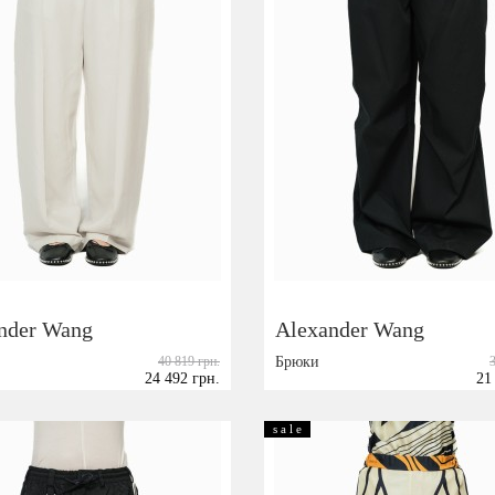
nder Wang
Alexander Wang
40 819 грн.
Брюки
24 492 грн.
21
Размер:
6
XS
S
M
s a l e