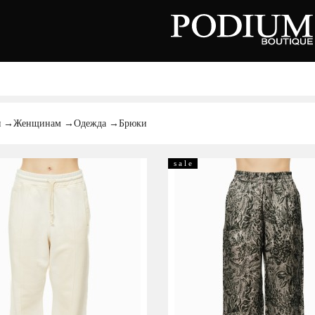
вь
Аксессуары
Сумки
тки
я
→
Женщинам
→
Одежда
→
Брюки
ножки
льоны
нки
орды
s a l e
совки
ры
сины
олеты
алии
ги
Киевская область,
цы
с. Ходосовка, Обуховское щоссе 2
и
ТЦ Аутлет "Мануфактура"
анцы
+38 096 704 07 07