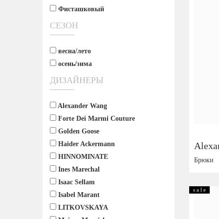
Фисташковый
СЕЗОН
весна/лето
осень/зима
ДИЗАЙНЕРЫ
Alexander Wang
Forte Dei Marmi Couture
Golden Goose
Haider Ackermann
Alexa
HINNOMINATE
Брюки
Ines Marechal
Размер:
Isaac Sellam
s a l e
Isabel Marant
LITKOVSKAYA