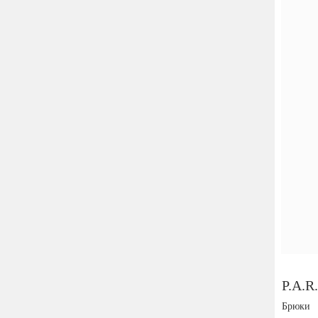
P.A.R
Брюки