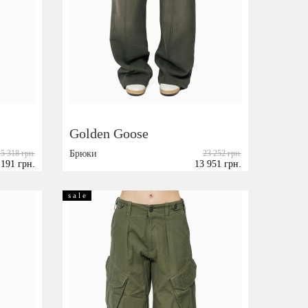
Golden Goose
25 318 грн.
Брюки
23 252 грн.
 191 грн.
13 951 грн.
Размер:
XXS
S
M
s a l e