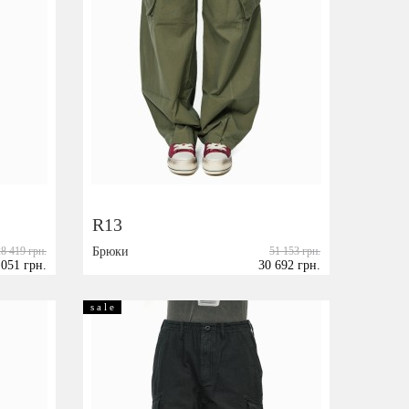
R13
28 419 грн.
Брюки
51 153 грн.
 051 грн.
30 692 грн.
Размер:
XS
S
M
s a l e