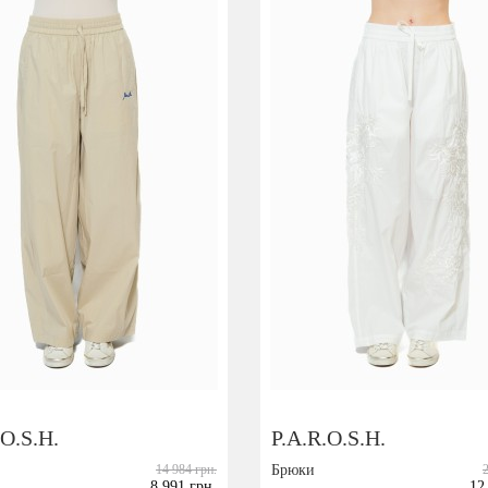
.O.S.H.
P.A.R.O.S.H.
14 984 грн.
Брюки
8 991 грн.
12