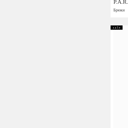
P.A.R
Брюки
Размер:
s a l e