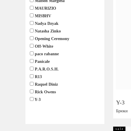
Maison Margiela
MAURIZIO
MISBHV
Nadya Dzyak
Natasha Zinko
Opening Ceremony
Off-White
paco rabanne
Panicale
P.A.R.O.S.H.
R13
Raquel Diniz
Rick Owens
Y-3
Y-3
Брюки
Размер:
s a l e