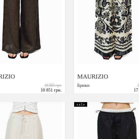
IZIO
MAURIZIO
18 085 грн.
Брюки
10 851 грн.
17
Размер:
S
M
S
M
s a l e