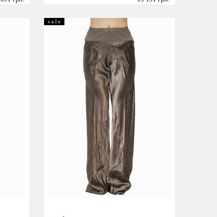
Размер:
XS
S
s a l e