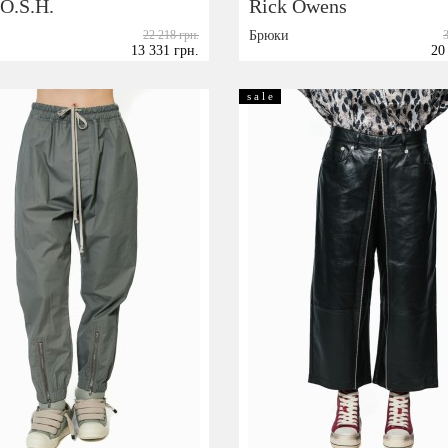
.O.S.H.
Rick Owens
22 218 грн.
Брюки
13 331 грн.
20
Размер:
M
40
42
44
s a l e