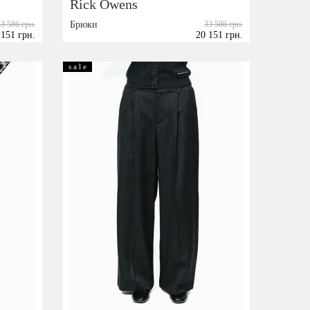
Rick Owens
33 586 грн.
Брюки
33 586 грн.
 151 грн.
20 151 грн.
Размер:
40
s a l e