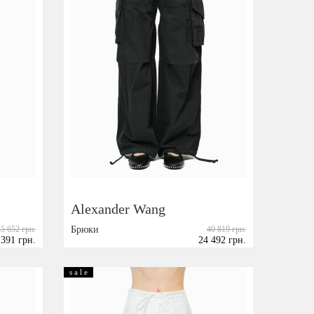
Alexander Wang
35 652 грн.
Брюки
40 819 грн.
 391 грн.
24 492 грн.
Размер:
XXS
s a l e