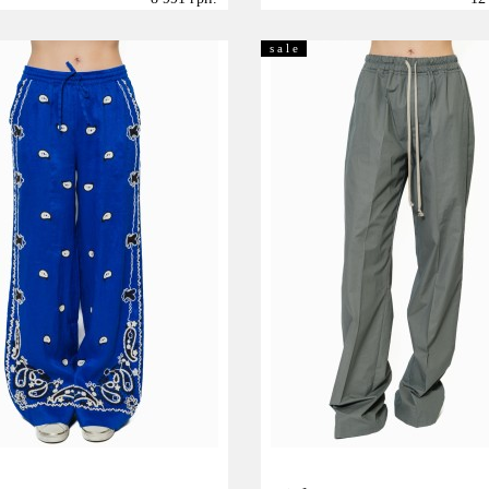
Размер:
S
M
XS
S
s a l e