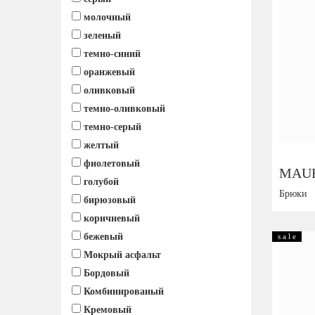
молочный
зеленый
темно-синий
оранжевый
оливковый
темно-оливковый
темно-серый
желтый
фиолетовый
MAUR
голубой
Брюки
бирюзовый
коричневый
Размер:
бежевый
s a l e
Мокрый асфальт
Бордовый
Комбинированый
Кремовый