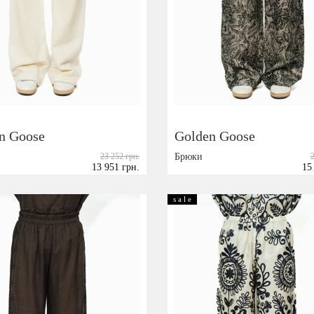
Посмотреть на карте
podium_outlet_kiev
n Goose
Golden Goose
23 252 грн.
Брюки
13 951 грн.
15
Размер:
XS
S
40
s a l e