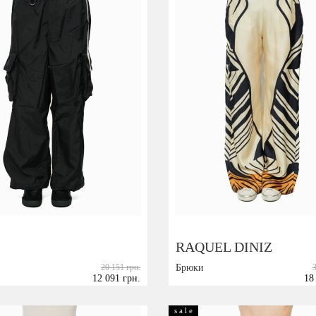
RAQUEL DINIZ
20 151 грн.
Брюки
12 091 грн.
18
Размер:
S
40
42
s a l e