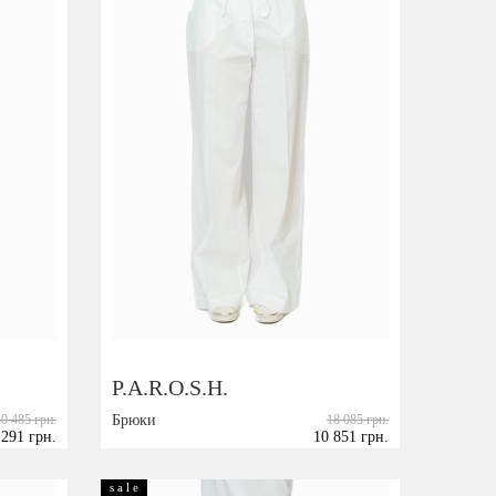
P.A.R.O.S.H.
30 485 грн.
Брюки
18 085 грн.
 291 грн.
10 851 грн.
Размер:
XS
S
s a l e