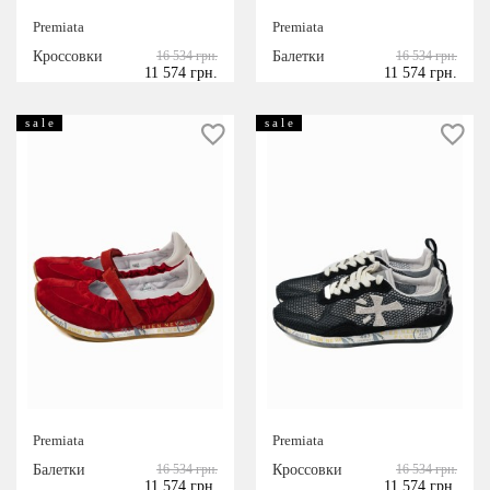
Телесный
Premiata
Premiata
СЕЗОН
Кроссовки
16 534 грн.
Балетки
16 534 грн.
11 574 грн.
11 574 грн.
весна/лето
осень/зима
s a l e
s a l e
Premiata
Premiata
Балетки
16 534 грн.
Кроссовки
16 534 грн.
11 574 грн.
11 574 грн.