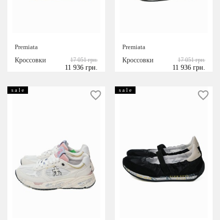
39
40
41
ЦВЕТ
Premiata
Premiata
белый
Кроссовки
17 051 грн.
Кроссовки
17 051 грн.
11 936 грн.
11 936 грн.
синий
розовый
s a l e
s a l e
черный
серый
коралловый
хаки
фиолетовый
коричневый
сиреневый
бежевый
серебристый
Красный