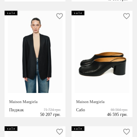
серебристый
Светло-серый
s a l e
s a l e
Бордовый
Кремовый
Золотой
Темно-синий/Чёрный
Maison Margiela
Maison Margiela
Пиджак
71 724 грн.
Сабо
66 564 грн.
50 207 грн.
46 595 грн.
s a l e
s a l e