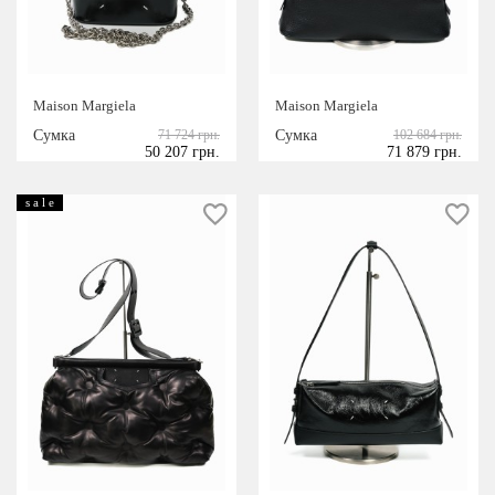
Обувь
Сумки
Аксессуары
Maison Margiela
Maison Margiela
СЕЗОН
Сумка
71 724 грн.
Сумка
102 684 грн.
50 207 грн.
71 879 грн.
весна/лето
s a l e
осень/зима
РАЗМЕР
25
26
27
28
29
30
36
37
37,5
38
38,5
39
39,5
40
41
42
44
46
48
XXS
XS