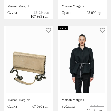
S
M
L
Maison Margiela
Maison Margiela
XL
Сумка
154 284 грн.
Сумка
93 090 грн.
ЦВЕТ
107 999 грн.
s a l e
белый
синий
розовый
черный
серый
темно-синий
хаки
оливковый
темно-серый
голубой
коричневый
Maison Margiela
Maison Margiela
сиреневый
Сумка
67 090 грн.
Рубашка
61 404 грн.
бежевый
43 108 грн.