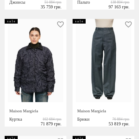
Джинсы
51 084 грн.
Пальто
138 804 грн.
35 759 грн.
97 163 грн.
s a l e
s a l e
Maison Margiela
Maison Margiela
Куртка
102 684 грн.
Брюки
76 884 грн.
71 879 грн.
53 819 грн.
s a l e
s a l e