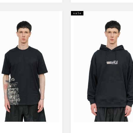
Размер:
41,5
42
42,5
44
M
L
s a l e
44,5