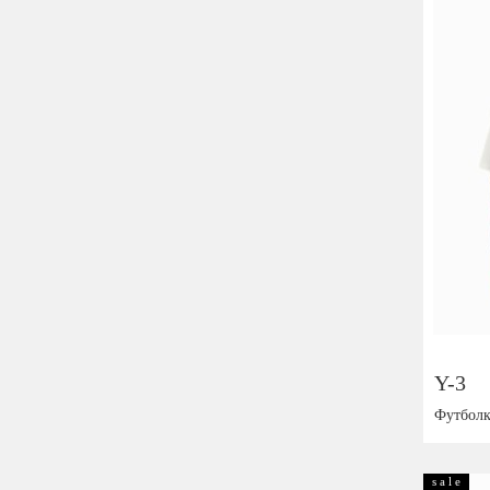
Y-3
Футболк
Размер:
s a l e