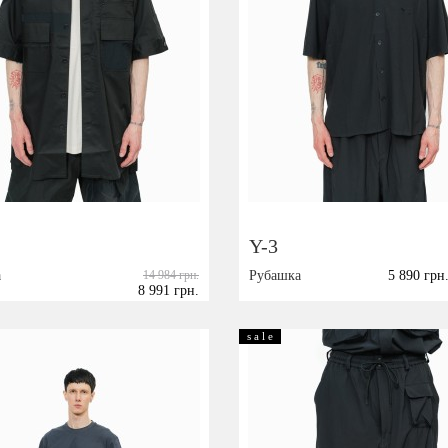
Y-3
а
14 984 грн.
Рубашка
5 890 грн
8 991 грн.
Размер:
M
L
XL
L
s a l e