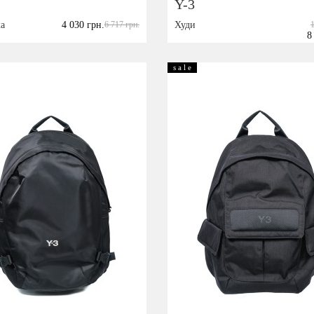
Y-3
а
4 030 грн.
6 717 грн.
Худи
8
Размер:
L
XL
M
L
XL
XX
s a l e