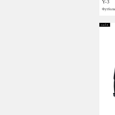
Y-3
Футболк
Размер:
s a l e