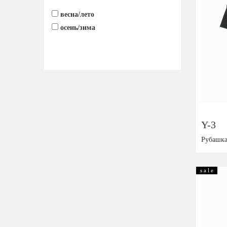
весна/лето
осень/зима
Y-3
Рубашк
Размер:
s a l e