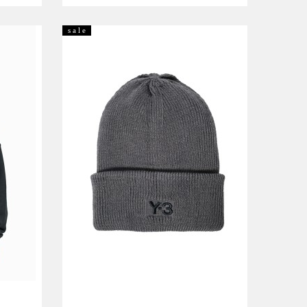
Размер:
M
XXL
s a l e