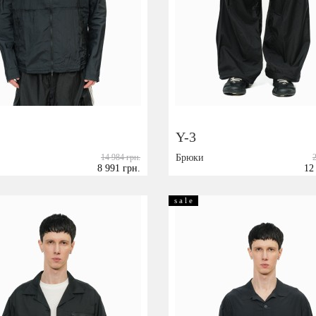
Посмотреть на карте
podium_outlet_kiev
Y-3
14 984 грн.
Брюки
8 991 грн.
12
Размер:
M
XL
XXL
S
M
L
s a l e