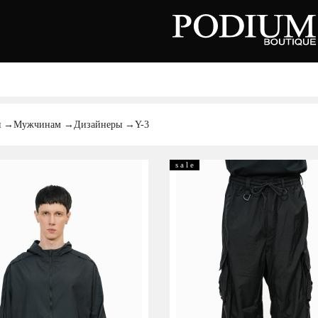
вь
Аксессуары
Сумки
тки
я
→
Мужчинам
→
Дизайнеры
→
Y-3
ножки
льоны
нки
орды
s a l e
совки
ры
сины
олеты
алии
ги
Киевская область,
цы
с. Ходосовка, Обуховское щоссе 2
и
ТЦ Аутлет "Мануфактура"
анцы
+38 096 704 07 07