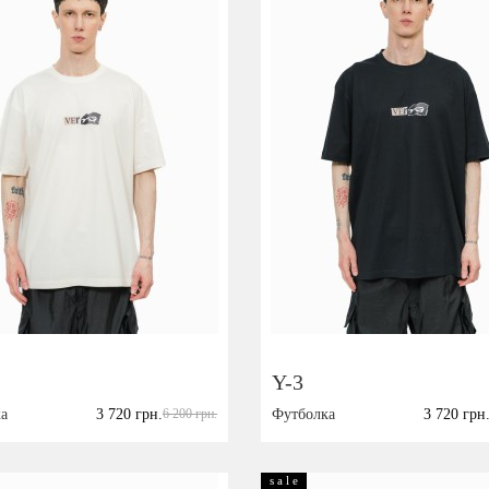
Y-3
а
3 720 грн.
6 200 грн.
Футболка
3 720 грн
Размер:
XL
XL
XXL
s a l e