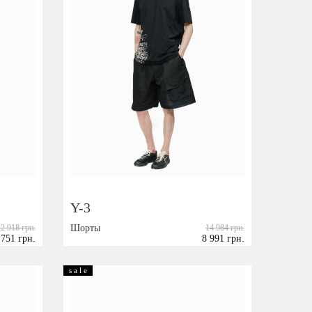
Y-3
12 918 грн.
Шорты
14 984 грн.
 751 грн.
8 991 грн.
Размер:
S
M
s a l e