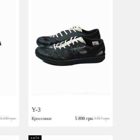
Y-3
.
6 200 грн.
Кроссовки
5 890 грн.
9 817 грн.
Размер:
43,5
s a l e