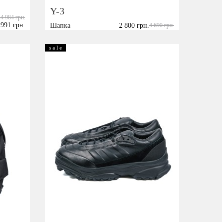
Y-3
14 984 грн.
 991 грн.
Шапка
2 800 грн.
4 690 грн.
L
s a l e