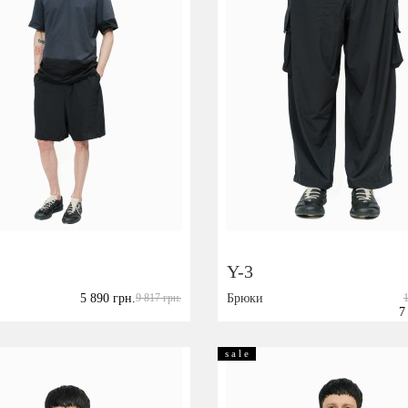
Y-3
5 890 грн.
9 817 грн.
Брюки
7
Размер:
L
S
s a l e