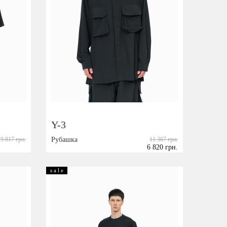
Y-3
.
9 817 грн.
Рубашка
11 367 грн.
6 820 грн.
Размер:
M
s a l e