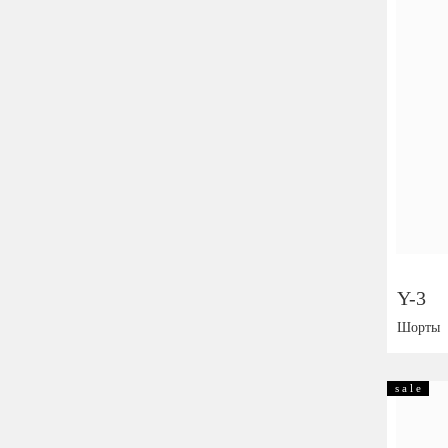
Y-3
Шорты
Размер:
s a l e