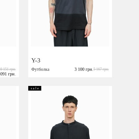
Y-3
20 151 грн.
Футболка
3 100 грн.
5 167 грн.
 091 грн.
Размер:
L
XXL
s a l e