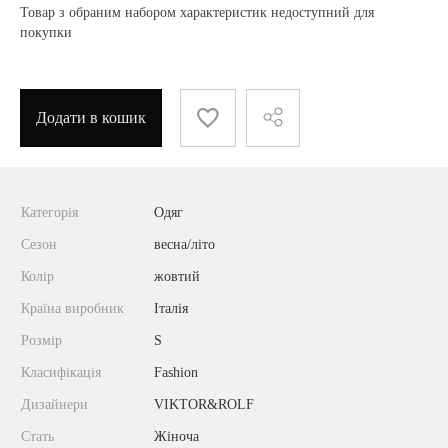
Товар з обраним набором характеристик недоступний для
покупки
Додати в кошик
Категорія
Одяг
Сезон
весна/літо
Колір
жовтий
Країна виробник
Італія
Розмір
S
Класифікація
Fashion
Дизайнери
VIKTOR&ROLF
Стать
Жіноча