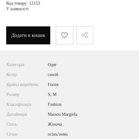
Код товару: 12153
У наявності
Додати в кошик
Категорія
Одяг
Колір
синій
Країна виробник
Італія
Розмір
S, M
Класифікація
Fashion
Дизайнери
Maison Margiela
Стать
Жіноча
Сезон
осінь/зима