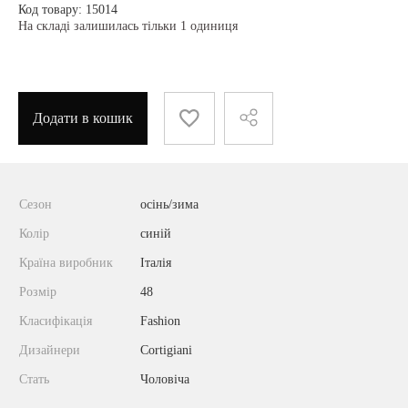
Код товару: 15014
На складі залишилась тільки 1 одиниця
Додати в кошик
Сезон
осінь/зима
Колір
синій
Країна виробник
Італія
Розмір
48
Класифікація
Fashion
Дизайнери
Cortigiani
Стать
Чоловіча