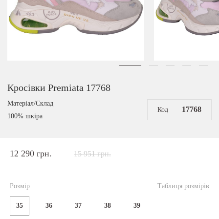
Кросівки Premiata 17768
Матеріал/Склад
17768
Код
100% шкіра
12 290 грн.
15 951 грн.
Розмір
Таблиця розмірів
35
36
37
38
39