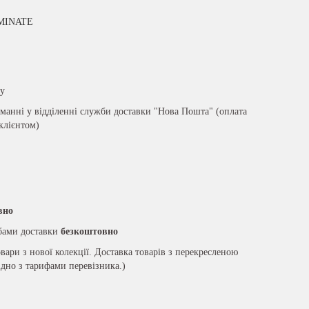
MINATE
ру
анні у відділенні служби доставки "Нова Пошта" (оплата
 клієнтом)
вно
жбами доставки
безкоштовно
вари з нової колекції. Доставка товарів з перекресленою
ідно з тарифами перевізника.)