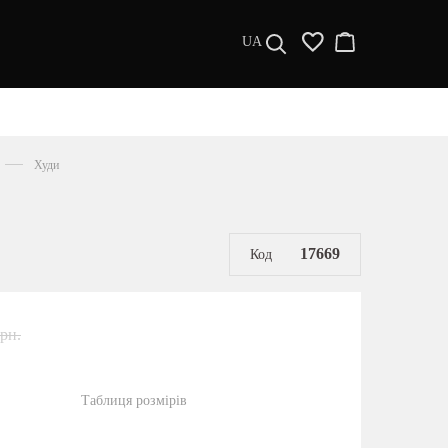
UA
ДИЗАЙНЕРИ
s a l e
Худи
МУЖЧИНАМ
ЖЕНЩИНАМ
РАСПРОДАЖА
17669
Код
грн.
Таблиця розмірів