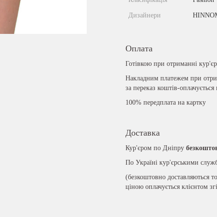
Дизайнери
HINNO
Оплата
Готівкою при отриманні кур'є
Накладним платежем при отрим
за переказ коштів-оплачується
100% передплата на картку
Доставка
Кур'єром по Дніпру
безкошто
По Україні кур'єрськими слу
(безкоштовно доставляються то
ціною оплачується клієнтом зг