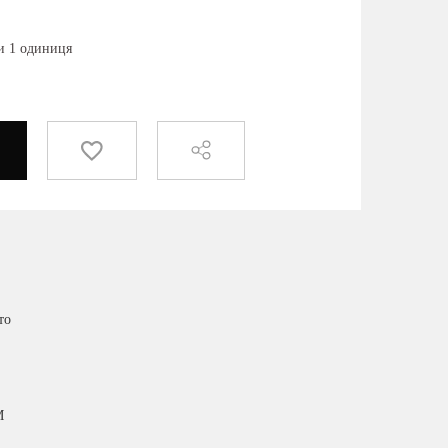
ки 1 одиниця
то
M