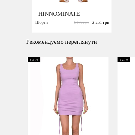
HINNOMINATE
Шорти
5 676 грн.
2 251 грн.
Розмір:
XS
S
M
Рекомендуємо переглянути
s a l e
s a l e