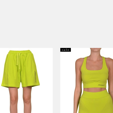
s a l e