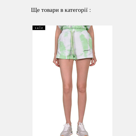
Ще товари в категорії :
s a l e