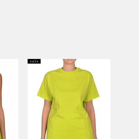
s a l e