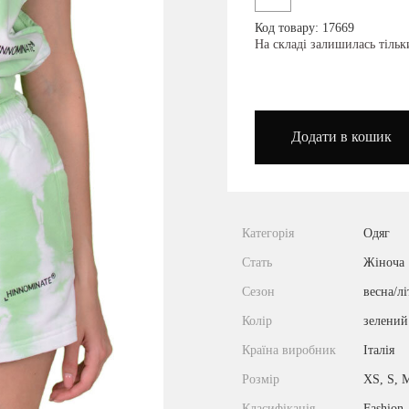
Код товару: 17669
podium_outlet_kiev
На складі залишилась тіль
Додати в кошик
Категорія
Одяг
Стать
Жіноча
Сезон
весна/лі
Колір
зелений
Країна виробник
Італія
Розмір
XS, S, 
Класифікація
Fashion