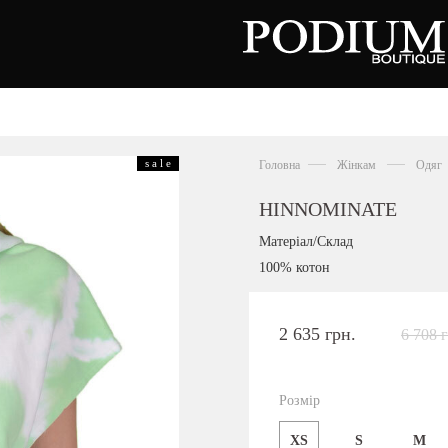
зуття
Аксесуари
Сумки
s a l e
Головна
Жінкам
Одяг
алетки
осоніжки
отильйони
HINNOMINATE
еревики
отфорди
Матеріал/Склад
еди
росівки
100% котон
офери
окасини
антолети
або
2 635 грн.
6 708 
андалії
оботи
Київська область,
ланці
с. Ходосівка, Обухівське щосе 2
уфлі
Розмір
+38 096 704 07 07
льопанці
XS
S
M
Подивитись на карті