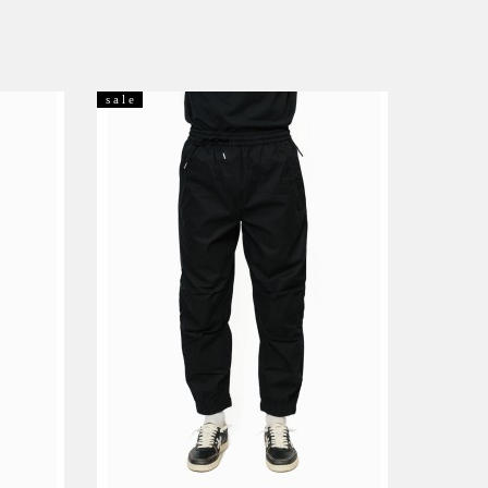
s a l e