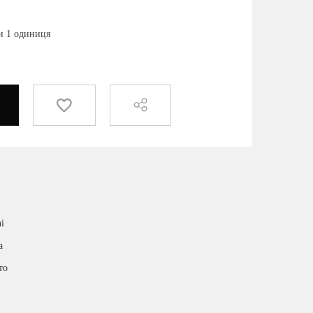
ки 1 одиниця
i
а
то