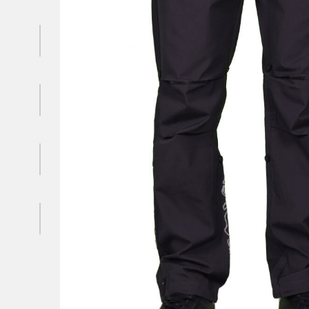
Комбінезон
Кожушка
Спідниця
podiumboutique.d@gmail.com
Подивитись на карті
podium_dnepr
Facebook