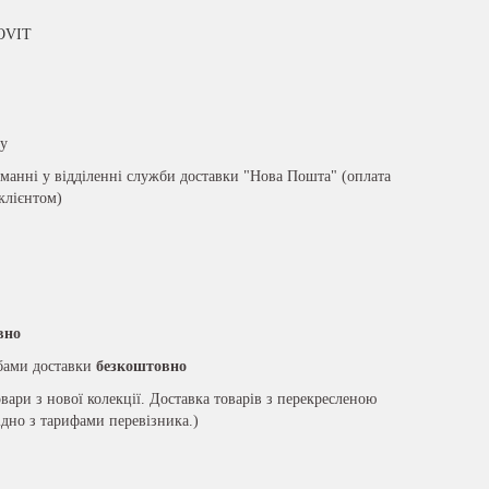
OVIT
ру
анні у відділенні служби доставки "Нова Пошта" (оплата
 клієнтом)
вно
жбами доставки
безкоштовно
вари з нової колекції. Доставка товарів з перекресленою
ідно з тарифами перевізника.)