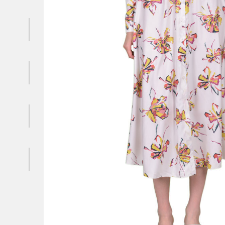
Комбінезон
Кожушка
Спідниця
podiumboutique.d@gmail.com
Подивитись на карті
podium_dnepr
Facebook