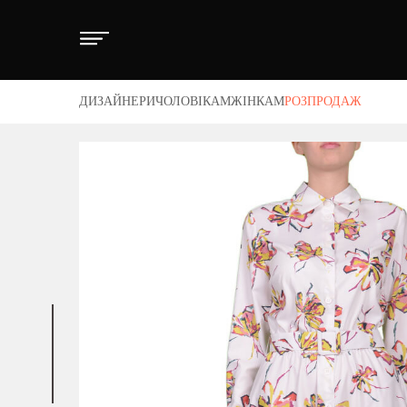
ДИЗАЙНЕРИ
ЧОЛОВІКАМ
ЖІНКАМ
РОЗПРОДАЖ
Дизайнери
Дизайнери
Одяг
Одяг
Взуття
Аксесуари
В
ас
тія
Cortigiani
Alexander Wang
Байка
Байка
Пальто
Корсет
Черевики
Пуловер
Б
кти
Isaac Sellam
Ann Demeulemeester
Кеди
Б
Бомбер
Блуза
Парку
Костюм
Пуховик
а/Доставка
Maharishi
Golden Goose
Кросівки
Б
ика повернення
Штани
Боді
Піджак
Кофта
Сорочка
Off-White
Haider Ackermann
Мокасины
Ч
вні положення
Вітрівка
Бомбер
Пуховик
Купальник
Сарафан
Premiata
Maison Margiela
Пантолети
Б
Rick Owens
Off-White
Гольф
Бриджі
Сорочка
Куртка
Шльопанці
Светр
К
Stone Island
P.A.R.O.S.H.
К
Джинси
Штани
Светр
Легінси
Світшот
Y-3
POUSTOVIT
Л
Дублянка
Вітрівка
Світшот
Лонгслів
Теніска
Premiata
М
Жилет
Гольф
Теніска
Лосини
Толстовка
R13
П
Rick Owens
Кардіган
Джинси
Толстовка
Майка
Топ
С
Y-3
С
Костюм
Дублянка
Худи
Пальто
Туніка
Ч
м. Дніпро, пр. Д. Яворницького, 20
Кофта
Жакет
Футболка
Парку
Худи
С
+38 099 203 31 58
Куртка
Жилет
Шведка
Піджак
Футболка
Т
Лонгслів
Капрі
Шорти
Сукня
Шорти
Ш
+38 067 637 06 61
Майка
Кардиган
Плащ
Шуба
(0562) 47-09-63