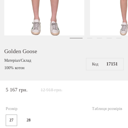
Golden Goose
Матеріал/Склад
17151
Код
100% котон
5 167 грн.
12 918 грн.
Розмір
Таблиця розмірів
27
28