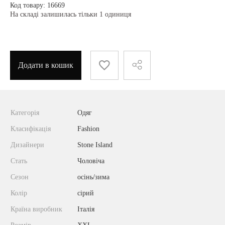
Код товару: 16669
На складі залишилась тільки 1 одиниця
Додати в кошик
Категорія
Одяг
Класифікація
Fashion
Дизайнери
Stone Island
Стать
Чоловіча
Сезон
осінь/зима
Колір
сірий
Країна виробник
Італія