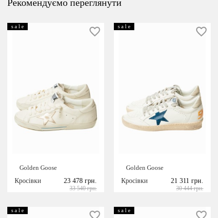
Рекомендуємо переглянути
s a l e
s a l e
Golden Goose
Golden Goose
Кросівки
23 478 грн.
Кросівки
21 311 грн.
33 540 грн.
30 444 грн.
s a l e
s a l e